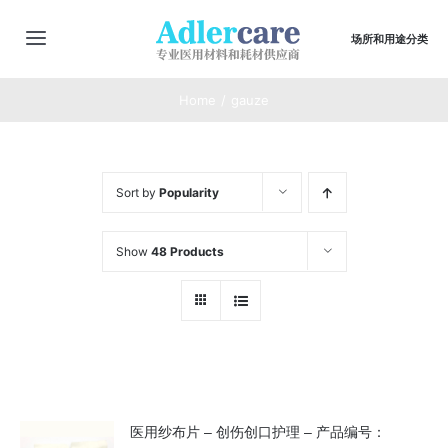
Skip
to
场所和用途分类
切
content
换
主页
Home
gauze
导
航
最新动态
Sort by
Popularity
商店
Show
48 Products
商品合集
医用纱布片 – 创伤创口护理 – 产品编号：