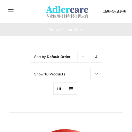
Skip
to
场所和用途分类
切
content
换
主页
Home
sharp box
导
航
最新动态
Sort by
Default Order
商店
Show
16 Products
商品合集