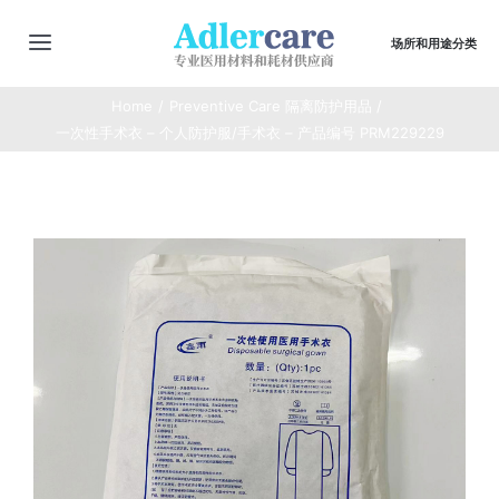
Skip
to
场所和用途分类
切
content
换
Home
Preventive Care 隔离防护用品
主页
导
一次性手术衣 – 个人防护服/手术衣 – 产品编号 PRM229229
航
最新动态
商店
商品合集