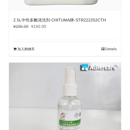
2.5L中性多酶清洗剂-CHITUMA牌-STR222252CTH
原
当
¥
205.00
¥
160.00
价
前
为：
价
¥205.00。
格
加入购物车
Details
为：
¥160.00。