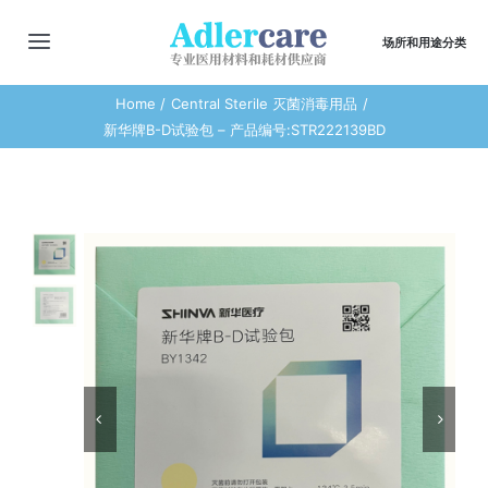
Skip
to
场所和用途分类
切
content
换
Home
Central Sterile 灭菌消毒用品
主页
导
新华牌B-D试验包 – 产品编号:STR222139BD
航
最新动态
商店
商品合集