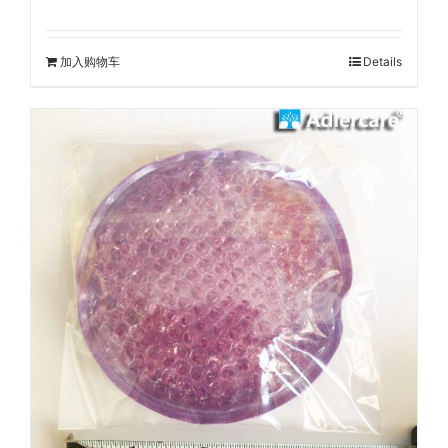
价
前
为：
价
¥200.00。
格
加入购物车
Details
为：
¥160.00。