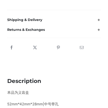
Shipping & Delivery
Returns & Exchanges
Description
本品为义齿盒
52mm*42mm*28mm|中号带孔