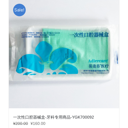
Sale!
一次性口腔器械盒-牙科专用商品-YGK700092
原
当
¥
200.00
¥
160.00