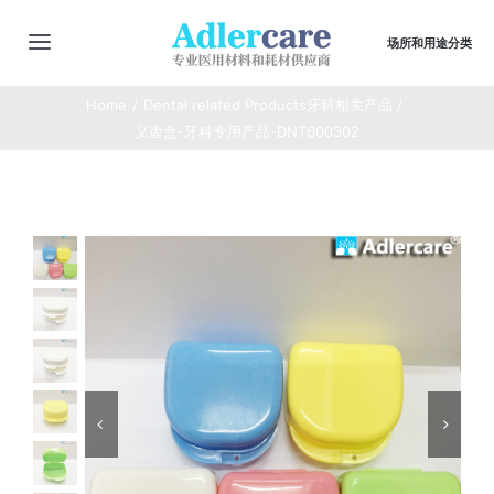
Skip
to
场所和用途分类
切
content
换
Home
Dental related Products牙科相关产品
主页
导
义齿盒-牙科专用产品-DNT600302
航
最新动态
商店
商品合集