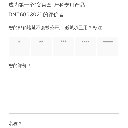
成为第一个“义齿盒-牙科专用产品-
DNT600302” 的评价者
您的邮箱地址不会被公开。
必填项已用
*
标注
1 星
2 星
3 星
4 星
5 星
（共 5
（共 5
（共 5
（共 5
（共 5
星）
星）
星）
星）
星）
您的评价
*
名称
*