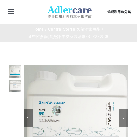
Skip
to
场所和用途分类
切
content
换
Home
Central Sterile 灭菌消毒用品
主页
导
5L中性多酶清洗剂-中央灭菌消毒-STR222500
航
最新动态
商店
商品合集