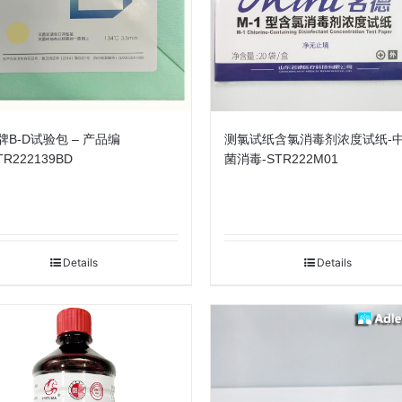
牌B-D试验包 – 产品编
测氯试纸含氯消毒剂浓度试纸-
TR222139BD
菌消毒-STR222M01
Details
Details