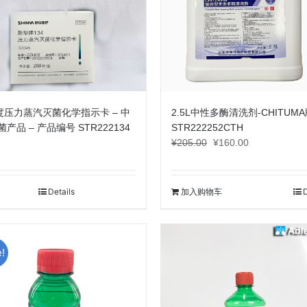
4度压力蒸汽灭菌化学指示卡 – 中
2.5L中性多酶清洗剂-CHITUMA
产品 – 产品编号 STR222134
STR222252CTH
原
当
¥
205.00
¥
160.00
价
前
为：
价
¥205.00。
格
Details
加入购物车
D
为：
¥160.00。
!