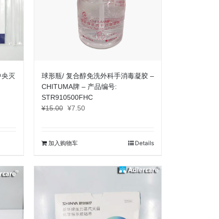
中央灭
球形瓶/ 复合醇免洗外科手消毒凝胶 –
CHITUMA牌 – 产品编号:
STR910500FHC
原
当
¥
15.00
¥
7.50
价
前
为：
价
¥15.00。
格
加入购物车
Details
为：
¥7.50。