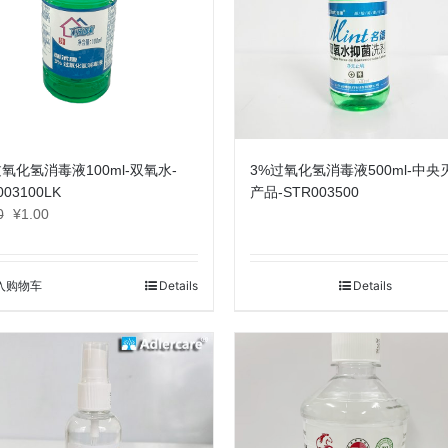
过氧化氢消毒液100ml-双氧水-
3%过氧化氢消毒液500ml-中央
003100LK
产品-STR003500
原
当
0
¥
1.00
价
前
为：
价
¥1.20。
格
入购物车
Details
Details
为：
¥1.00。