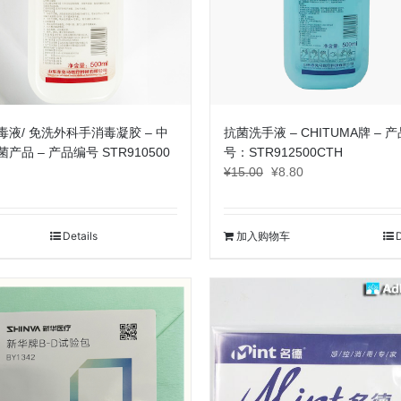
毒液/ 免洗外科手消毒凝胶 – 中
抗菌洗手液 – CHITUMA牌 – 
产品 – 产品编号 STR910500
号：STR912500CTH
原
当
¥
15.00
¥
8.80
价
前
为：
价
¥15.00。
格
Details
加入购物车
D
为：
¥8.80。